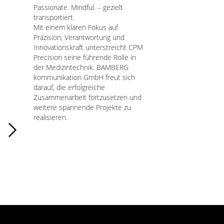
Passionate. Mindful. – gezielt
transportiert.
Mit einem klaren Fokus auf
Präzision, Verantwortung und
Innovationskraft unterstreicht CPM
Precision seine führende Rolle in
der Medizintechnik. BAMBERG
kommunikation GmbH freut sich
darauf, die erfolgreiche
Zusammenarbeit fortzusetzen und
weitere spannende Projekte zu
realisieren.