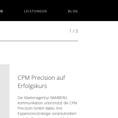
EN
LEISTUNGEN
BLOG
1 / 3
CPM Precision auf
Erfolgskurs
Die Markenagentur BAMBERG
kommunikation unterstützt die CPM
Precision GmbH dabei, ihre
Expansionsstrategie voranzutreiben