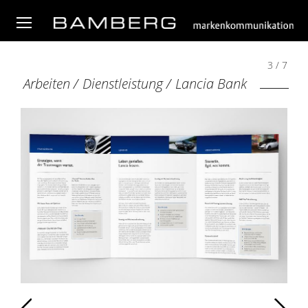
3 / 7
Arbeiten
/
Dienstleistung
/
Lancia Bank
Zurück
Weiter