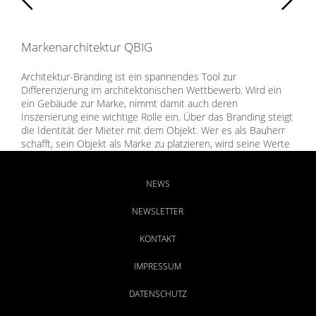
Markenarchitektur QBIG
Architektur-Branding ist ein spannendes Tool zur
Differenzierung im architektonischen Wettbewerb. Wird ein
ein Gebäude zur Marke, nimmt damit auch deren
Inszenierung eine wichtige Rolle ein. Über das Branding steigt
die Identität der Mieter mit dem Objekt. Wer es als Bauherr
schafft, sein Objekt als Marke zu platzieren, wird seine Werte
steigern können. Die Agentur für Markenführung BAMBERG
entwickelte Naming und Corporate Design des
außergewöhnlichen Business Building-Ensembles in
NEWS
Heilbronn.
NEWSLETTER
KONTAKT
IMPRESSUM
DATENSCHUTZ