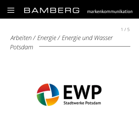
1 / 5
Arbeiten
/
Energie
/
Energie und Wasser
Potsdam