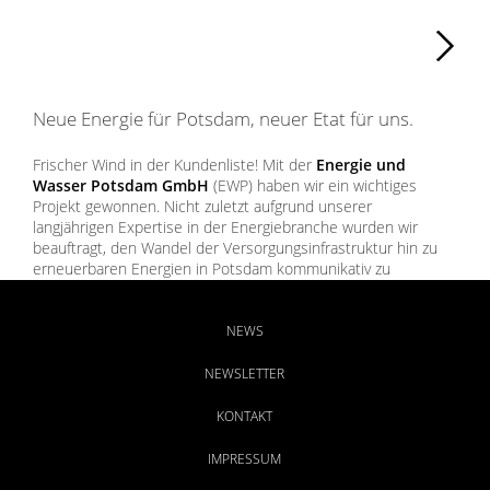
Weiter
Neue Energie für Potsdam, neuer Etat für uns.
Frischer Wind in der Kundenliste! Mit der
Energie und
Wasser Potsdam GmbH
(EWP) haben wir ein wichtiges
Projekt gewonnen. Nicht zuletzt aufgrund unserer
langjährigen Expertise in der Energiebranche wurden wir
beauftragt, den Wandel der Versorgungsinfrastruktur hin zu
erneuerbaren Energien in Potsdam kommunikativ zu
begleiten. Unser Fokus lag in der ersten Projektphase auf der
Windenergie; weitere Energieformen folgen. Unter dem
Motto "Neue Energie? Lass uns das gemeinsam machen"
NEWS
arbeiten wir mit der EWP daran, die Energiewende in
Potsdam zu beschleunigen. Wir freuen uns auf die weitere
NEWSLETTER
Zusammenarbeit und die spannenden Herausforderungen
und Chancen, die dieses bundesweite Vorzeigeprojekt mit
KONTAKT
sich bringt.
IMPRESSUM