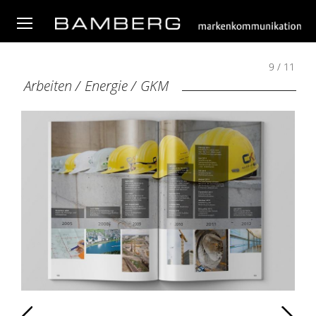
9 / 11
Arbeiten
/
Energie
/
GKM
Zurück
Weiter