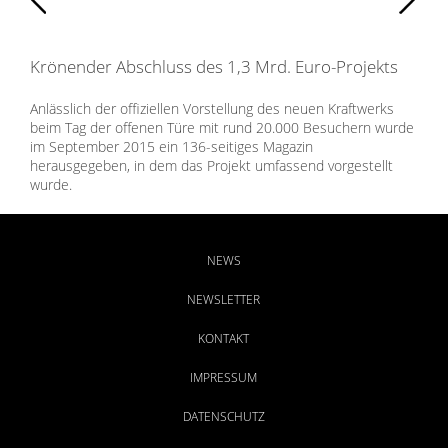
Krönender Abschluss des 1,3 Mrd. Euro-Projekts
Anlässlich der offiziellen Vorstellung des neuen Kraftwerks
beim Tag der offenen Türe mit rund 20.000 Besuchern wurde
im September 2015 ein 136-seitiges Magazin
herausgegeben, in dem das Projekt umfassend vorgestellt
wurde.
Die Konzeption, Gestaltung und Umsetzung des Magazins
wurde von BAMBERG kommunikation gestemmt. Wir freuen
uns, die gute langjährige Zusammenarbeit auch über dieses
NEWS
Projekt hinaus fortsetzen zu dürfen.
NEWSLETTER
KONTAKT
IMPRESSUM
DATENSCHUTZ