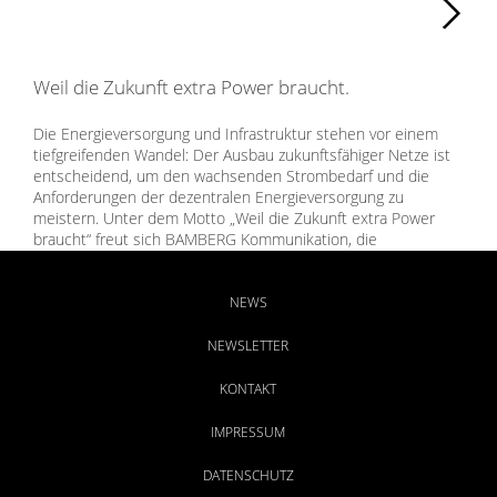
Weiter
Weil die Zukunft extra Power braucht.
Die Energieversorgung und Infrastruktur stehen vor einem
tiefgreifenden Wandel: Der Ausbau zukunftsfähiger Netze ist
entscheidend, um den wachsenden Strombedarf und die
Anforderungen der dezentralen Energieversorgung zu
meistern. Unter dem Motto „Weil die Zukunft extra Power
braucht“ freut sich BAMBERG Kommunikation, die
Netzgesellschaft Potsdam mit innovativer
Akzeptanzkommunikation bei dieser wichtigen Aufgabe zu
unterstützen.
NEWS
NEWSLETTER
KONTAKT
IMPRESSUM
DATENSCHUTZ