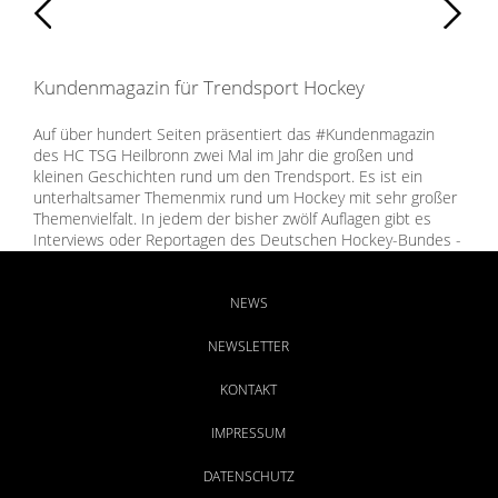
Zurück
Weiter
Kundenmagazin für Trendsport Hockey
Auf über hundert Seiten präsentiert das #Kundenmagazin
des HC TSG Heilbronn zwei Mal im Jahr die großen und
kleinen Geschichten rund um den Trendsport. Es ist ein
unterhaltsamer Themenmix rund um Hockey mit sehr großer
Themenvielfalt. In jedem der bisher zwölf Auflagen gibt es
Interviews oder Reportagen des Deutschen Hockey-Bundes -
seien es Nationalspieler, Nationaltrainer oder Funktionäre
des DHB, die das Kundenmagazin gerne nutzen. Darüber
hinaus gibt Neues aus dem Clubleben, sportliche Erfolge,
NEWS
Stories über Events, Termine, Geschichten von Förderern,
Beiträge zu Sport und Gesundheit und, und, und..
NEWSLETTER
KONTAKT
IMPRESSUM
DATENSCHUTZ