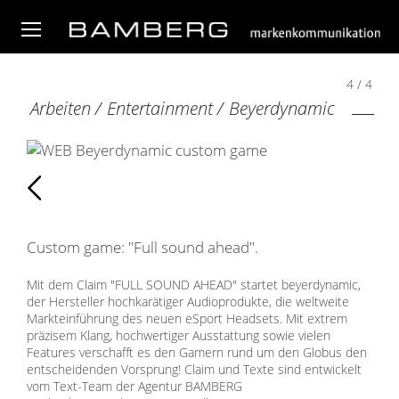
4 / 4
Arbeiten
/
Entertainment
/
Beyerdynamic
Zurück
Custom game: "Full sound ahead".
Mit dem Claim "FULL SOUND AHEAD" startet beyerdynamic,
der Hersteller hochkarätiger Audioprodukte, die weltweite
Markteinführung des neuen eSport Headsets. Mit extrem
präzisem Klang, hochwertiger Ausstattung sowie vielen
Features verschafft es den Gamern rund um den Globus den
entscheidenden Vorsprung! Claim und Texte sind entwickelt
vom Text-Team der Agentur BAMBERG