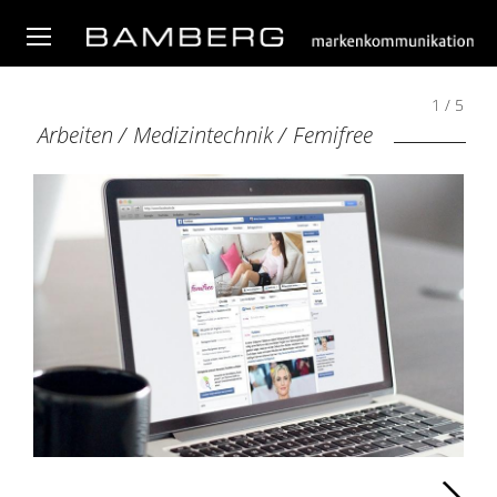
1 / 5
Arbeiten
/
Medizintechnik
/
Femifree
Weiter