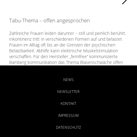
Tabu-Thema – offen angesprochen
Zahlreiche Frauen leiden darunter – still und peinlich berührt.
Inkontinenz tritt in verschiedenen Formen auf und belastet
Frauen im Alltag oft bis an die Grenzen der psychischen
Belastbarkeit. Abhilfe kann elektrische Muskelstimulation
verschaffen. Für den Hersteller „femifree“ kommunizierte
Bamberg kommunikation das Thema Blasenschwäche offen
und empathisch in Form von Print-Advertorials, Online-
Booklets und PR-Beiträgen.
NEWS
NEWSLETTER
KONTAKT
IMPRESSUM
DATENSCHUTZ