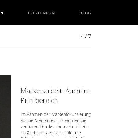
EN
LEISTUNGEN
BLOG
4 / 7
Markenarbeit. Auch im
Printbereich
Im Rahmen der Markenfokussierung
auf die Medizintechnik wurden die
zentralen Drucksachen aktualisiert.
Im Zentrum steht auch hier die