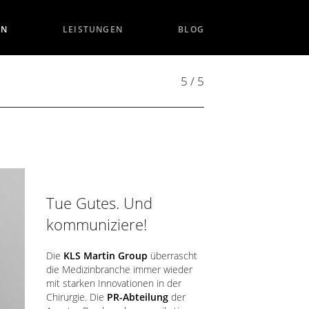
EN
LEISTUNGEN
BLOG
5 / 5
Tue Gutes. Und
kommuniziere!
Die
KLS Martin Group
überrascht
die Medizinbranche immer wieder
mit starken Innovationen in der
Chirurgie. Die
PR-Abteilung
der