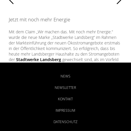
Jetzt mit noch mehr Energie
Mit dem Claim „Wir machen das. Mit noch mehr Energie.“
wurde die neue Marke „Stadtwerke Landsberg“ im Rahmen
der Markteinführung der neuen Ökostromangebote erstmals
in der Öffentlichkeit kommuniziert. So erfolgreich, dass bis
heute mehr Landsberger Haushalte zu den Stromangeboten
der
Stadtwerke Landsberg
gewechselt sind, als im Vorfeld
kalkuliert. Gleichzeitig konnten das vielseitige Portfolio
erstmals in einem einheitlichen Gesamtauftritt
zusammengefasst und das positive Image des regionalen
NEWS
Komplettversorgers weiter gestärkt werden.
NEWSLETTER
KONTAKT
IMPRESSUM
DATENSCHUTZ