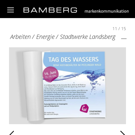
11 / 15
Arbeiten
/
Energie
/
Stadtwerke Landsberg
Zurück
Weiter