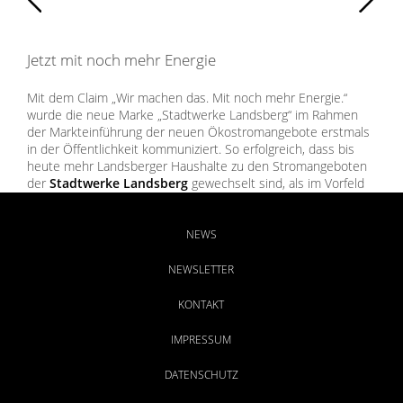
Jetzt mit noch mehr Energie
Mit dem Claim „Wir machen das. Mit noch mehr Energie.“
wurde die neue Marke „Stadtwerke Landsberg“ im Rahmen
der Markteinführung der neuen Ökostromangebote erstmals
in der Öffentlichkeit kommuniziert. So erfolgreich, dass bis
heute mehr Landsberger Haushalte zu den Stromangeboten
der
Stadtwerke Landsberg
gewechselt sind, als im Vorfeld
kalkuliert. Gleichzeitig konnten das vielseitige Portfolio
erstmals in einem einheitlichen Gesamtauftritt
zusammengefasst und das positive Image des regionalen
NEWS
Komplettversorgers weiter gestärkt werden.
NEWSLETTER
KONTAKT
IMPRESSUM
DATENSCHUTZ